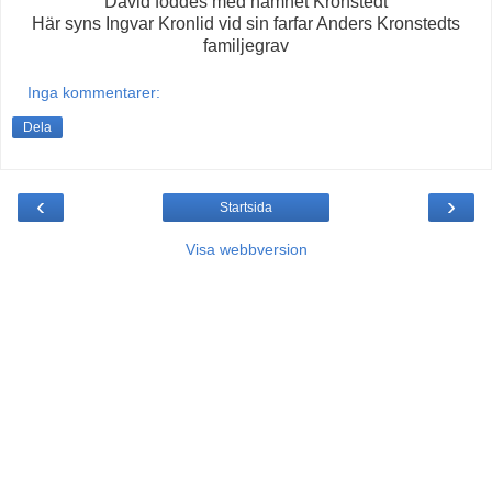
David föddes med namnet Kronstedt
Här syns Ingvar Kronlid vid sin farfar Anders Kronstedts
familjegrav
Inga kommentarer:
Dela
‹
›
Startsida
Visa webbversion