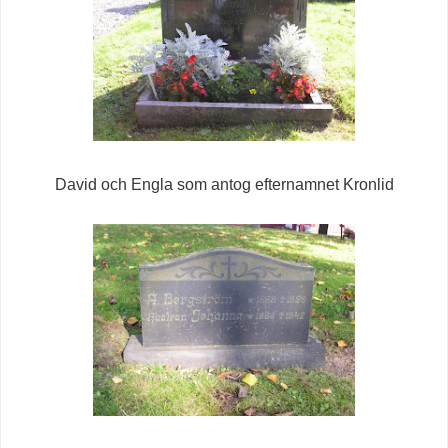
David och Engla som antog efternamnet Kronlid