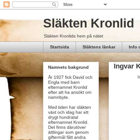
Släkten Kronlid
Släkten Kronlids hem på nätet
Startsida
Släktens länkar
Info 
Ingvar K
Namnets bakgrund
I
År 1927 fick David och
Engla med barn
efternamnet Kronlid
efter att ha ansökt om
namnbyte.
Med tiden har släkten
växt och idag har ett
drygt hundratal
efternamnet Kronlid.
Det finns därutöver
ättlingar som genom
giftermål fått andra