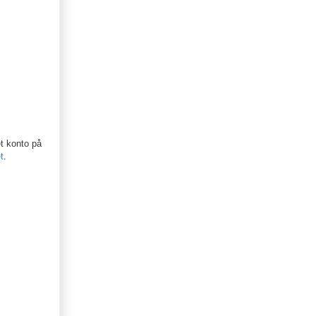
et konto på
t
.